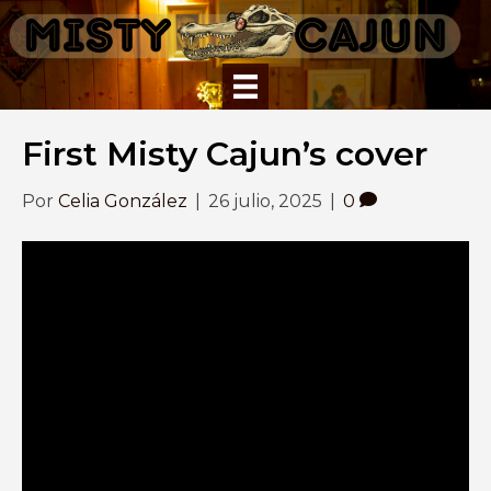
First Misty Cajun’s cover
Por
Celia González
|
26 julio, 2025
|
0